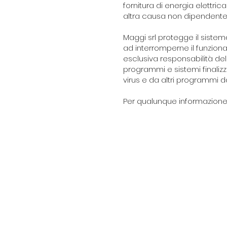
fornitura di energia elettri
altra causa non dipendente 
Maggi srl protegge il sistem
ad interromperne il funziona
esclusiva responsabilità dell’
programmi e sistemi finaliz
virus e da altri programmi d
Per qualunque informazione 