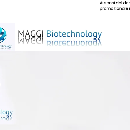
Ai sensi del de
promozionale rel
H