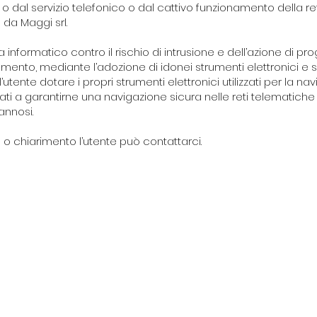
ca o dal servizio telefonico o dal cattivo funzionamento della 
da Maggi srl.
a informatico contro il rischio di intrusione e dell’azione di p
mento, mediante l’adozione di idonei strumenti elettronici e s
utente dotare i propri strumenti elettronici utilizzati per la nav
zati a garantirne una navigazione sicura nelle reti telematic
annosi.
o chiarimento l’utente può contattarci.