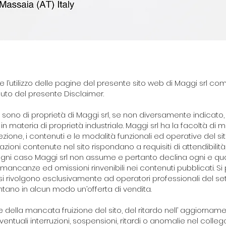
e l’utilizzo delle pagine del presente sito web di Maggi srl c
nuto del presente Disclaimer.
 sono di proprietà di Maggi srl, se non diversamente indicato, 
n materia di proprietà industriale. Maggi srl ha la facoltà di mo
ione, i contenuti e le modalità funzionali ed operative del si
zioni contenute nel sito rispondano a requisiti di attendibilità
 ogni caso Maggi srl non assume e pertanto declina ogni e qua
, mancanze ed omissioni rinvenibili nei contenuti pubblicati. Si 
 si rivolgono esclusivamente ad operatori professionali del 
tano in alcun modo un’offerta di vendita.
 della mancata fruizione del sito, del ritardo nell’ aggiornamen
ventuali interruzioni, sospensioni, ritardi o anomalie nel colle