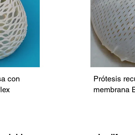
sa con
Prótesis rec
lex
membrana B