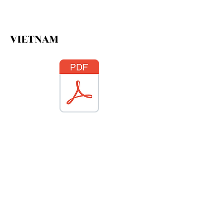
VIETNAM
Per garantirvi un'esperienza di
navigazione ottimale, questo sito utilizza
cookie tecnici. Vi invitiamo a leggere
la nostra policy
MAGGI srl - CF y PI:
01525330054
Oficina registrada: Fraz. San Pietro,
10 -